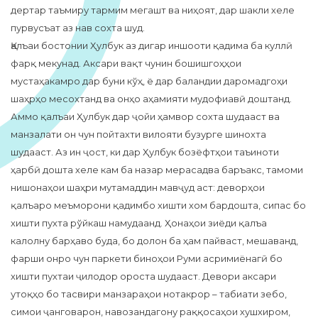
дертар таъмиру тармим мегашт ва ниҳоят, дар шакли хеле
пурвусъат аз нав сохта шуд.
Қалъаи бостонии Ҳулбук аз дигар иншооти қадима ба куллӣ
фарқ мекунад. Аксари вақт чунин бошишгоҳҳои
мустаҳакамро дар буни кўҳ, ё дар баландии даромадгоҳи
шаҳрҳо месохтанд ва онҳо аҳамияти мудофиавӣ доштанд.
Аммо қалъаи Ҳулбук дар ҷойи ҳамвор сохта шудааст ва
манзалати он чун пойтахти вилояти бузурге шинохта
шудааст. Аз ин ҷост, ки дар Ҳулбук бозёфтҳои таъиноти
ҳарбӣ дошта хеле кам ба назар мерасадва баръакс, тамоми
нишонаҳои шаҳри мутамаддин мавҷуд аст: деворҳои
қалъаро меъморони қадимбо хишти хом бардошта, сипас бо
хишти пухта рўйкаш намудаанд. Ҳонаҳои зиёди қалъа
калолну барҳаво буда, бо долон ба ҳам пайваст, мешаванд,
фарши онро чун паркети биноҳои Руми асримиёнагӣ бо
хишти пухтаи ҷилодор ороста шудааст. Девори аксари
утоқҳо бо тасвири манзараҳои нотакрор – табиати зебо,
симои ҷанговарон, навозандагону раққосаҳои хушхиром,