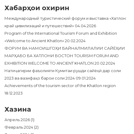
Хабарҳои охирин
Международный туристический форум и выставка «Хатлон:
край цивилизаций и путешествий»
04.04.2026
Program of the International Tourism Forum and Exhibition
«Welcome to Ancient Khatlon»
20.02.2024
ФОРУМ ВА НАМОИШГОҲИ БАЙНАЛМИЛАЛИИ САЙЁҲИИ
МАРҲАБО БА ХАТЛОНИ БОСТОН TOURISM FORUM AND
EXHIBITION WELCOME TO ANCIENT KHATLON
20.02.2024
Натиҷагирии фаъолияти Кумитаи рушди сайёҳӣ дар соли
2023 ва вазифаҳо барои соли 2024
09.01.2024
Achievements of the tourism sector of the Khatlon region
18.12.2023
Хазина
Апрель 2026
(1)
Февраль 2024
(2)