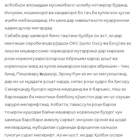
асбобҳои алоҳиддаи мусиқӣбасо ҷолибу нотакрор буданд.
Инчунин, кошинкорӣ ва кандакорӣ бо гаҷ ба кулли кох ҳусни
аҷибе мебахшиданд. Ин ҳама дар навиштаҷоти муаррихони
қадим дучор мегардад.
Сабаби дар ҳамворӣ бино гаштани Ҳулбук он аст, ки дар
минтақаи сероби води рўдҳои ОКС (ҳоло Оқсу ва Ёхсу) ва аз
лиҳози кишварсозию чорводорӣ мутаррақӣ дар маркази
роҳи корвонгузари Шоҳроҳи Абрешим қарор дошт ва
корвонҳои зиёд аз кулли кишварҳои масири абрешим – Чин,
Ҳинд, Пешовару Қандаҳор, Эрону Рум аз ин ҷо мегузоштанд,
дар ин ҷо муддате роҳат карда, сипас роҳи худро ба Ҳисору
Самарқанду Бухоро идома медоданд ва ё баръакс, пеш аз
баромадан ба манотиқи биёбону кўҳистон дар ин ҷо озуқаи
зарурӣ мегирифтанд. Албатта, тавассути роҳи барои
тоҷирон кушодаи байни кишварҳо корвонҳои бузург чун
ҳамеша баробари амволу сарват, инчунин оромӣ ва шодӣ
меоварданд, мубодилаи судманди фарҳангии халқҳои
гуногун сурат мегирифт. Аз ин ҷост, ки дар Ҳулбук осори