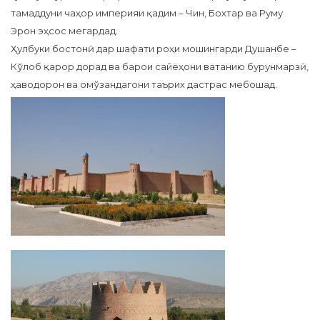
тамаддуни чаҳор империяи қадим – Чин, Бохтар ва Руму
Эрон эҳсос мегардад.
Ҳулбуки бостонӣ дар шафати роҳи мошингарди Душанбе –
Кўлоб қарор дорад ва барои сайёҳони ватанию бурунмарзӣ,
ҳаводорон ва омўзандагони таърих дастрас мебошад.