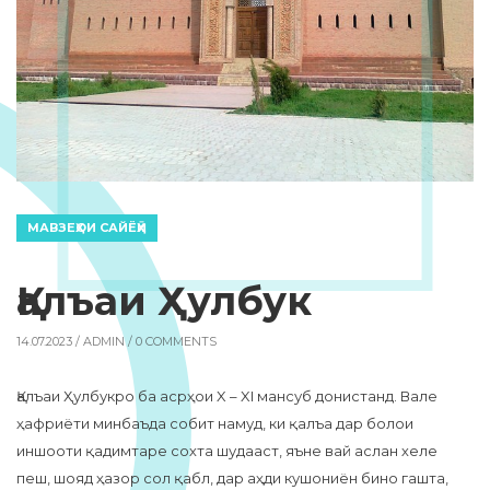
МАВЗЕҲОИ САЙЁҲӢ
Қалъаи Ҳулбук
14.07.2023 /
ADMIN
/ 0 COMMENTS
Қалъаи Ҳулбукро ба асрҳои X – XI мансуб донистанд. Вале
ҳафриёти минбаъда собит намуд, ки қалъа дар болои
иншооти қадимтаре сохта шудааст, яъне вай аслан хеле
пеш, шояд ҳазор сол қабл, дар аҳди кушониён бино гашта,