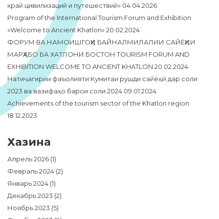
край цивилизаций и путешествий»
04.04.2026
Program of the International Tourism Forum and Exhibition
«Welcome to Ancient Khatlon»
20.02.2024
ФОРУМ ВА НАМОИШГОҲИ БАЙНАЛМИЛАЛИИ САЙЁҲИИ
МАРҲАБО БА ХАТЛОНИ БОСТОН TOURISM FORUM AND
EXHIBITION WELCOME TO ANCIENT KHATLON
20.02.2024
Натиҷагирии фаъолияти Кумитаи рушди сайёҳӣ дар соли
2023 ва вазифаҳо барои соли 2024
09.01.2024
Achievements of the tourism sector of the Khatlon region
18.12.2023
Хазина
Апрель 2026
(1)
Февраль 2024
(2)
Январь 2024
(1)
Декабрь 2023
(2)
Ноябрь 2023
(5)