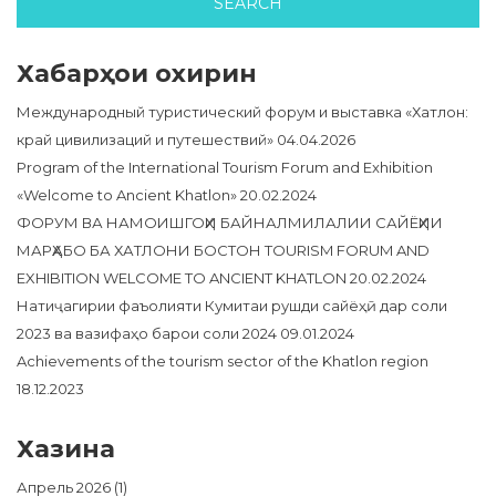
Хабарҳои охирин
Международный туристический форум и выставка «Хатлон:
край цивилизаций и путешествий»
04.04.2026
Program of the International Tourism Forum and Exhibition
«Welcome to Ancient Khatlon»
20.02.2024
ФОРУМ ВА НАМОИШГОҲИ БАЙНАЛМИЛАЛИИ САЙЁҲИИ
МАРҲАБО БА ХАТЛОНИ БОСТОН TOURISM FORUM AND
EXHIBITION WELCOME TO ANCIENT KHATLON
20.02.2024
Натиҷагирии фаъолияти Кумитаи рушди сайёҳӣ дар соли
2023 ва вазифаҳо барои соли 2024
09.01.2024
Achievements of the tourism sector of the Khatlon region
18.12.2023
Хазина
Апрель 2026
(1)