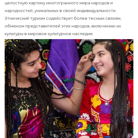
целостную картину многогранного мира народов и
народностей, уникальных в своей индивидуальности.
Этнический туризм содействует более тесным связям,
обменом представителей этих народов, включению их
культуры в мировое культурное наследие.