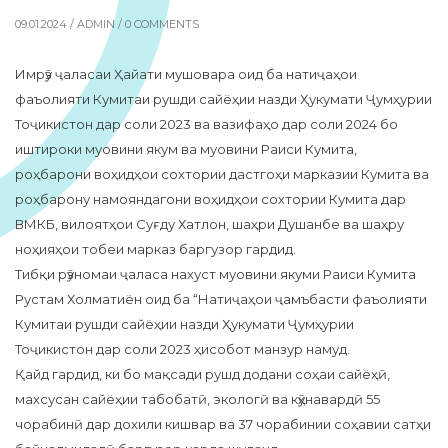
09.01.2024 /
ADMIN
/ 0 COMMENTS
Имрӯз ҷаласаи Ҳайати мушовара оид ба натиҷаҳои
фаъолияти Кумитаи рушди сайёҳии назди Ҳукумати Ҷумҳурии
Тоҷикистон дар соли 2023 ва вазифаҳо дар соли 2024 бо
иштироки муовини якум ва муовини Раиси Кумита,
роҳбарони воҳидҳои сохтории дастгоҳи марказии Кумита ва
роҳбарону намояндагони воҳидҳои сохтории Кумита дар
ВМКБ, вилоятҳои Суғду Хатлон, шаҳри Душанбе ва шаҳру
ноҳияҳои тобеи марказ баргузор гардид.
Тибқи рӯзномаи ҷаласа нахуст муовини якуми Раиси Кумита
Рустам Холматиён оид ба “Натиҷаҳои ҷамъбасти фаъолияти
Кумитаи рушди сайёҳии назди Ҳукумати Ҷумҳурии
Тоҷикистон дар соли 2023 ҳисобот манзур намуд.
Қайд гардид, ки бо мақсади рушд додани соҳаи сайёҳӣ,
махсусан сайёҳии табобатӣ, экологӣ ва кӯҳнавардӣ 55
чорабинӣ дар дохили кишвар ва 37 чорабинии соҳавии сатҳи