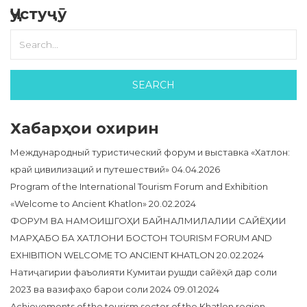
Ҷустуҷӯ
Хабарҳои охирин
Международный туристический форум и выставка «Хатлон:
край цивилизаций и путешествий»
04.04.2026
Program of the International Tourism Forum and Exhibition
«Welcome to Ancient Khatlon»
20.02.2024
ФОРУМ ВА НАМОИШГОҲИ БАЙНАЛМИЛАЛИИ САЙЁҲИИ
МАРҲАБО БА ХАТЛОНИ БОСТОН TOURISM FORUM AND
EXHIBITION WELCOME TO ANCIENT KHATLON
20.02.2024
Натиҷагирии фаъолияти Кумитаи рушди сайёҳӣ дар соли
2023 ва вазифаҳо барои соли 2024
09.01.2024
Achievements of the tourism sector of the Khatlon region