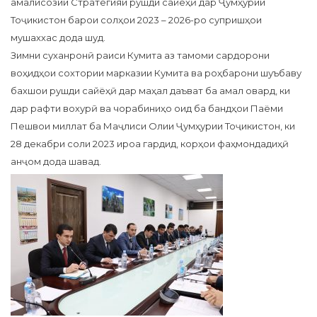
амалисозии Стратегияи рушди сайёҳӣ дар Ҷумҳурии
Тоҷикистон барои солҳои 2023 – 2026-ро супришҳои
мушаххас дода шуд.
​Зимни суханронӣ раиси Кумита аз тамоми сардорони
воҳидҳои сохтории марказии Кумита ва роҳбарони шуъбаву
бахшои рушди сайёҳӣ дар маҳал даъват ба амал овард, ки
дар рафти вохурӣ ва чорабиниҳо оид ба бандҳои Паёми
Пешвои миллат ба Маҷлиси Олии Ҷумҳурии Тоҷикистон, ки
28 декабри соли 2023 ироа гардид, корҳои фаҳмондадиҳӣ
анҷом дода шавад.