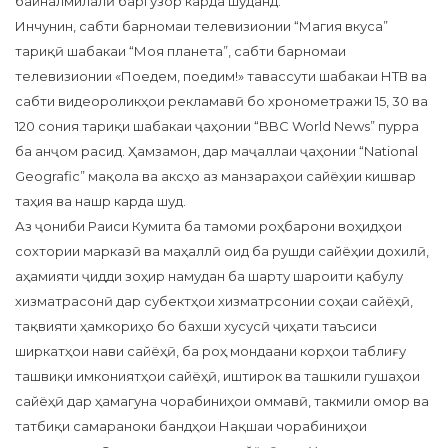
байналмилалӣ баргузор карда шуданд.
Инчунин, сабти барномаи телевизионии “Магия вкуса”
тариқӣ шабакаи “Моя планета”, сабти барномаи
телевизионии «Поедем, поедим!» тавассути шабакаи НТВ ва
сабти видеороликҳои рекламавӣ бо хронометражи 15, 30 ва
120 сония тариқи шабакаи ҷаҳонии “BBC World News” пурра
ба анҷом расид. Ҳамзамон, дар маҷаллаи ҷаҳонии “National
Geografic” мақола ва аксҳо аз манзараҳои сайёҳии кишвар
таҳия ва нашр карда шуд.
Аз ҷониби Раиси Кумита ба тамоми роҳбарони воҳидҳои
сохтории марказӣ ва маҳаллӣ оид ба рушди сайёҳии дохилӣ,
аҳамияти ҷидди зоҳир намудан ба шарту шароити қабулу
хизматрасонӣ дар субектҳои хизматрсонии соҳаи сайёҳӣ,
тақвияти ҳамкориҳо бо бахши хусусӣ ҷиҳати таъсиси
ширкатҳои нави сайёҳӣ, ба роҳ мондаани корҳои таблиғу
ташвиқи имкониятҳои сайёҳӣ, иштирок ва ташкили гушаҳои
сайёҳӣ дар ҳамагуна чорабиниҳои оммавӣ, такмили омор ва
татбиқи самараноки бандҳои Нақшаи чорабиниҳои