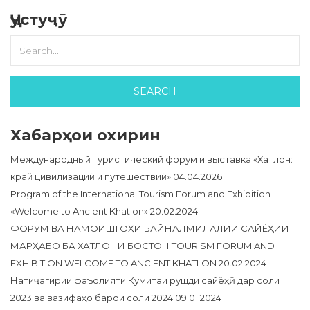
Ҷустуҷӯ
Хабарҳои охирин
Международный туристический форум и выставка «Хатлон:
край цивилизаций и путешествий»
04.04.2026
Program of the International Tourism Forum and Exhibition
«Welcome to Ancient Khatlon»
20.02.2024
ФОРУМ ВА НАМОИШГОҲИ БАЙНАЛМИЛАЛИИ САЙЁҲИИ
МАРҲАБО БА ХАТЛОНИ БОСТОН TOURISM FORUM AND
EXHIBITION WELCOME TO ANCIENT KHATLON
20.02.2024
Натиҷагирии фаъолияти Кумитаи рушди сайёҳӣ дар соли
2023 ва вазифаҳо барои соли 2024
09.01.2024