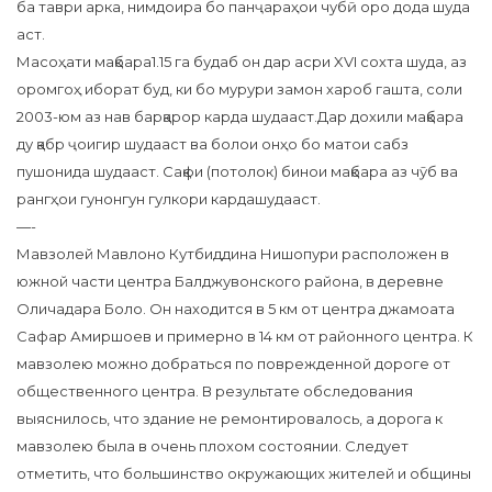
ба таври арка, нимдоира бо панҷараҳои чубӣ оро дода шуда
аст.
Масоҳати мақбара1.15 га будаб он дар асри XVI сохта шуда, аз
оромгоҳ иборат буд, ки бо мурури замон хароб гашта, соли
2003-юм аз нав барқарор карда шудааст.Дар дохили мақбара
ду қабр ҷоигир шудааст ва болои онҳо бо матои сабз
пушонида шудааст. Сақфи (потолок) бинои мақбара аз чӯб ва
рангҳои гунонгун гулкори кардашудааст.
—-
Мавзолей Мавлоно Кутбиддина Нишопури расположен в
южной части центра Балджувонского района, в деревне
Оличадара Боло. Он находится в 5 км от центра джамоата
Сафар Амиршоев и примерно в 14 км от районного центра. К
мавзолею можно добраться по поврежденной дороге от
общественного центра. В результате обследования
выяснилось, что здание не ремонтировалось, а дорога к
мавзолею была в очень плохом состоянии. Следует
отметить, что большинство окружающих жителей и общины