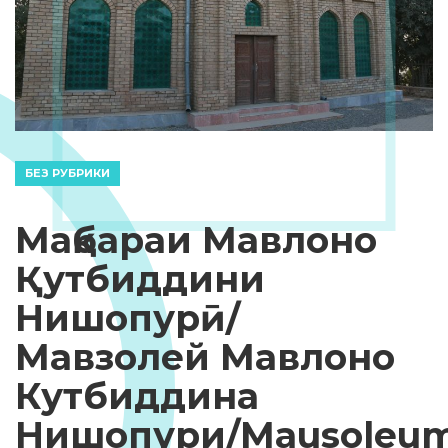
БЕЗ РУБРИКИ
Мақбараи Мавлоно
Қутбиддини
Нишопурӣ/
Мавзолей Мавлоно
Кутбиддина
Нишопури/Mausoleu