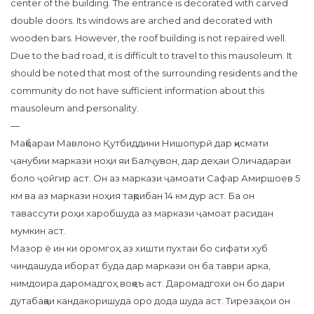
center of the building. The entrance is decorated with carved
double doors. Its windows are arched and decorated with
wooden bars. However, the roof building is not repaired well.
Due to the bad road, it is difficult to travel to this mausoleum. It
should be noted that most of the surrounding residents and the
community do not have sufficient information about this
mausoleum and personality.
—
Мақбараи Мавлоно Қутбиддини Нишопурӣ дар қисмати
ҷанубии маркази ноҳи яи Балҷувон, дар деҳаи Оличадараи
боло ҷойгир аст. Он аз маркази ҷамоати Сафар Амиршоев 5
км ва аз маркази ноҳия тақрибан 14 км дур аст. Ба он
тавассути роҳи харобшуда аз маркази ҷамоат расидан
мумкин аст.
Мазор ё ин ки оромгоҳ аз хишти пухтаи бо сифати хуб
чиндашуда иборат буда дар маркази он ба таври арка,
нимдоира даромадгоҳ воқеъ аст. Даромадгохи он бо дари
дутабақаи кандакоришуда оро дода шуда аст. Тирезаҳои он