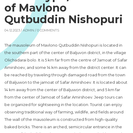
of Mavlono
Qutbuddin Nishopuri
04.12.2023 /
ADMIN
/ 0 COMMENTS
The mausoleum of Mavlono Qutbuddin Nishopuri is located in
the southern part of the center of Baljuvon district, in the village
Olichadarai bolo. It is 5 km far from the centre of Jamoat of Safar
Amirshoev, and some 14 km away from the district center. It can
be reached by traveling through damaged road from the town
of Baljuwon to the jamoat of Safar Amirshoev. It is located about
14 km away from the center of Baljuwon district, and 5 km far
from the center of Jamoat of Safar Amirshoev. Jeep tours can
be organized for sightseeing in the location. Tourist can enjoy
observing traditional way of farming, wildlife, and fields around
The wall of the mausoleum is constructed from high-quality
baked bricks. There is an arched, semicircular entrance in the