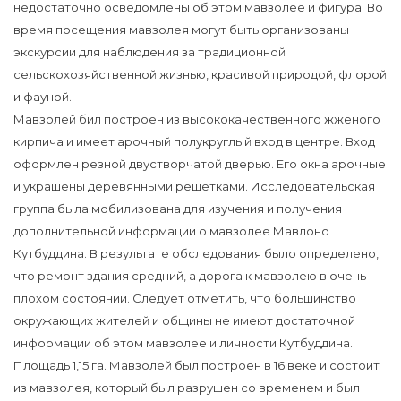
недостаточно осведомлены об этом мавзолее и фигура. Во
время посещения мавзолея могут быть организованы
экскурсии для наблюдения за традиционной
сельскохозяйственной жизнью, красивой природой, флорой
и фауной.
Мавзолей бил построен из высококачественного жженого
кирпича и имеет арочный полукруглый вход в центре. Вход
оформлен резной двустворчатой дверью. Его окна арочные
и украшены деревянными решетками. Исследовательская
группа была мобилизована для изучения и получения
дополнительной информации о мавзолее Мавлоно
Кутбуддина. В результате обследования было определено,
что ремонт здания средний, а дорога к мавзолею в очень
плохом состоянии. Следует отметить, что большинство
окружающих жителей и общины не имеют достаточной
информации об этом мавзолее и личности Кутбуддина.
Площадь 1,15 га. Мавзолей был построен в 16 веке и состоит
из мавзолея, который был разрушен со временем и был