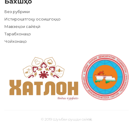
Бахшҳо
Без рубрики
Истироҳатгоҳу осоишгоҳҳо
Мавзеҳои сайёҳӣ
Тарабхонаҳо
Чойхонаҳо
© 2019 Шуъбаи рушди сайёҳӣ.