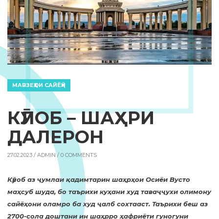
МАВЗЕҲОИ САЙЁҲӢ
КӮЛОБ – ШАҲРИ
ДАЛЕРОН
27.02.2023 /
ADMIN
/ 0 COMMENTS
Кӯлоб аз ҷумлаи қадимтарин шаҳрҳои Осиёи Вусто
маҳсуб шуда, бо таърихи куҳани худ таваҷҷухи олимону
сайёҳони оламро ба худ ҷалб сохтааст. Таърихи беш аз
2700-сола доштани ин шаҳрро ҳафриёти гуногуни