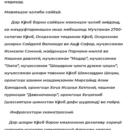
медиҳад.
Мавзеъҳои ҷолиби сайёҳӣ.
Дар Кӯлоб барои сайёҳон маконҳои ҷолиб зиёданд,
ки маъруфтаринашон инҳо мебошанд: Муҷтамаи 2700-
солагии Кӯлоб, Осорхонаи таърихии Кӯлоб, Осорхонаи
шоирон Сайдалӣ Вализода ва Ашӯр Сафар, муҷассамаи
Исмоили Сомонӣ, майдонҳои Парчами миллӣ ва
Нишони давлатӣ, муҷассамаи “Модар”, муҷассамаи
“Оила”, муҷассамаи “Шаҳидони ҷанги дуюми ҷаҳон”,
муҷассамаи шоири тавонои Кӯлоб Шамсиддин Шоҳин,
оромгоҳи ҳакими машриқзамин Мирсайид Алии
Ҳамадонӣ, оромгоҳи Хоҷа Исҳоқи Хатлонӣ, чашмаи
пурмоҳии “Девоначанор”, оромгоҳи Хоҷағоиб
(шахсиятҳои шинохтаи Кӯлоб дафн шудаанд) ва ғайра.
Инфрасохтори хизматрасонӣ.
Дар шаҳри Кӯлоб барои меҳмонони дохиливу хориҷӣ
шароити мусоиди хизматрасонӣ фароҳам оварда