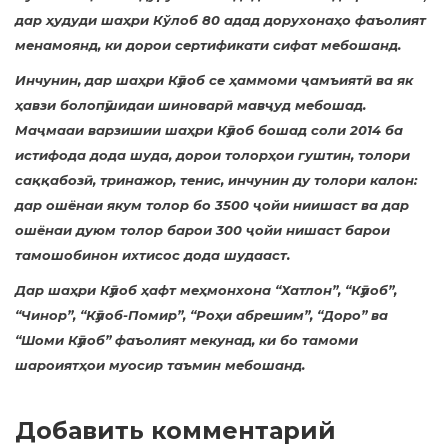
дар ҳудуди шаҳри Кўлоб 80 адад дорухонаҳо фаъолият
менамоянд, ки дорои сертификати сифат мебошанд.
Инчунин, дар шаҳри Кӯлоб се ҳаммоми ҷамъиятӣ ва як
ҳавзи болопӯшидаи шиноварӣ мавҷуд мебошад.
Маҷмааи варзишии шаҳри Кӯлоб бошад соли 2014 ба
истифода дода шуда, дорои толорҳои гуштин, толори
саққабозӣ, тринажор, тенис, инчунин ду толори калон:
дар ошёнаи якум толор бо 3500 ҷойи ниишаст ва дар
ошёнаи дуюм толор барои 300 ҷойи нишаст барои
тамошобинон ихтисос дода шудааст.
Дар шаҳри Кӯлоб ҳафт меҳмонхона “Хатлон”, “Кӯлоб”,
“Чинор”, “Кӯлоб-Помир”, “Роҳи абрешим”, “Доро” ва
“Шоми Кӯлоб” фаъолият мекунад, ки бо тамоми
шароиятҳои муосир таъмин мебошанд.
Добавить комментарий