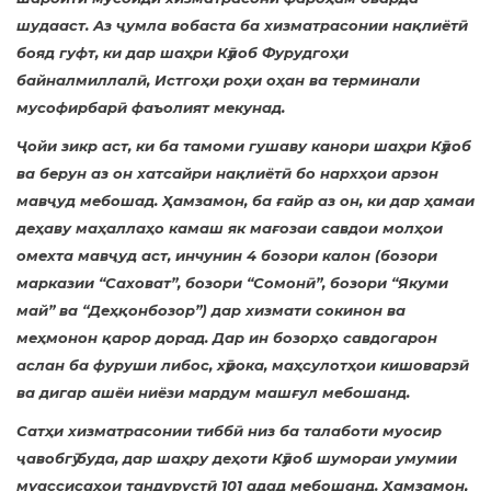
шудааст. Аз ҷумла вобаста ба хизматрасонии нақлиётӣ
бояд гуфт, ки дар шаҳри Кӯлоб Фурудгоҳи
байналмиллалӣ, Истгоҳи роҳи оҳан ва терминали
мусофирбарӣ фаъолият мекунад.
Ҷойи зикр аст, ки ба тамоми гушаву канори шаҳри Кӯлоб
ва берун аз он хатсайри нақлиётӣ бо нархҳои арзон
мавҷуд мебошад. Ҳамзамон, ба ғайр аз он, ки дар ҳамаи
деҳаву маҳаллаҳо камаш як мағозаи савдои молҳои
омехта мавҷуд аст, инчунин 4 бозори калон (бозори
марказии “Саховат”, бозори “Сомонӣ”, бозори “Якуми
май” ва “Деҳқонбозор”) дар хизмати сокинон ва
меҳмонон қарор дорад. Дар ин бозорҳо савдогарон
аслан ба фуруши либос, хӯрока, маҳсулотҳои кишоварзӣ
ва дигар ашёи ниёзи мардум машғул мебошанд.
Сатҳи хизматрасонии тиббӣ низ ба талаботи муосир
ҷавобгӯ буда, дар шаҳру деҳоти Кӯлоб шумораи умумии
муассисаҳои тандурустӣ 101 адад мебошанд. Ҳамзамон,