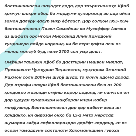
бостоншиносон шаҳодат дода, дар таърихномаҳо Кӯлоб
ҳамчун шаҳри обод бо мардуми ҳунарманд ва дар айни
замон далеру ҷасур зикр ёфтааст. Дар солҳои 1993-1994
бостоншиносон Павел Самойлик ва Музаффар Азизов
аз шафати оромгоҳи Мирсайид Алии Ҳамадонӣ
хумдонеро пайдо карданд, ки ба асри ҳафти пеш аз
мелод мансуб буд, яъне 2700 сол умр дошт.
Омӯзиши таърихи Кӯлоб бо дастгирии Пешвои миллат,
Президенти Ҷумҳурии Тоҷикистон, муҳтарам Эмомалӣ
Раҳмон соли 2001-ум шурӯъ шуда, то кунун идома дорад.
Дар атрофи шаҳри Кӯлоб бостоншиносон беш аз 200 –
ҳандақро мавриди омӯзиш қарор доданд, ки панҷтои он
дар ҳудуди хумдонҳои мақбараи Мири Кабир
маҳфузанд. Бостоншиносон дар ҳар қабати хоки ин
ҳандақхо, ки андозаи онҳо ба 1,5-2 метр мерасад
шумораи зиёди сафолпораҳоро дарёфт карданд, ки аз
осори тамаддуни салтанати Ҳахоманишиён гувоҳӣ