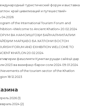
еждународный туристический форум и выставка
Хатлон: край цивилизаций и путешествий»
4.04.2026
ogram of the International Tourism Forum and
hibition «Welcome to Ancient Khatlon»
20.02.2024
ОРУМ ВА НАМОИШГОҲИ БАЙНАЛМИЛАЛИИ
АЙЁҲИИ МАРҲАБО БА ХАТЛОНИ БОСТОН
OURISM FORUM AND EXHIBITION WELCOME TO
NCIENT KHATLON
20.02.2024
атиҷагирии фаъолияти Кумитаи рушди сайёҳӣ дар
оли 2023 ва вазифаҳо барои соли 2024
09.01.2024
hievements of the tourism sector of the Khatlon
egion
18.12.2023
Хазина
прель 2026
(1)
евраль 2024
(2)