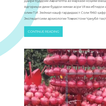
Дайри буддоии Аҷинатеппа аз маркази ноҳияи Вахш 
ёдгориҳои дини буддои нимаи асри VII ва ибтидои а
олим Т.И. Зеймал кашф гардидааст.Соли 1960 ҳафри
Экспедитсияи архиологии Тоҷикистони Ҷанубӣ таҳт
CONTINUE READING
«ДАЙРИ БУДДОИИ АҶИНАТ