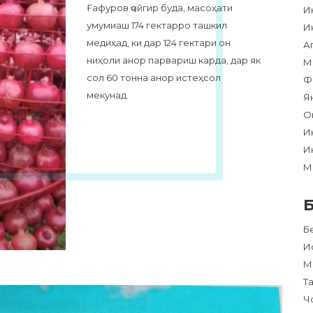
Ғафуров ҷойгир буда, масоҳати
И
умумиаш 174 гектарро ташкил
И
медиҳад, ки дар 124 гектари он
А
ниҳоли анор парвариш карда, дар як
М
сол 60 тонна анор истеҳсол
Ф
мекунад.
Я
О
И
И
М
Б
И
М
Т
Ч