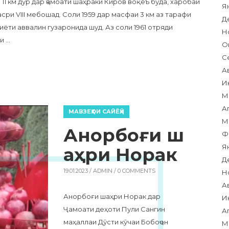
11 км дур дар ҷамоати шаҳраки Киров воқеъ буда, харобаи
Я
сри VIII мебошад. Соли 1959 дар масфаи 3 км аз тарафи
Д
ёти аввалин гузаронида шуд. Аз соли 1961 отряди
Н
и …
О
С
ЕППА»
А
И
М
А
МАВЗЕҲОИ САЙЁҲӢ
М
Анорбоғи ш
Ф
Я
аҳри Норак
Д
19.01.2023 /
ADMIN
/ 0 COMMENTS
Н
А
Анорбоғи шаҳри Норак дар
И
Ҷамоати деҳоти Пули Сангин
А
маҳаллаи Дӯсти кӯчаи Бобоҷон
М