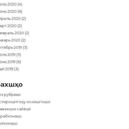
юль 2020
(4)
юнь 2020
(6)
прель 2020
(2)
арт 2020
(2)
евраль 2020
(2)
нварь 2020
(2)
ктябрь 2019
(3)
юль 2019
(3)
юнь 2019
(6)
ай 2019
(3)
Бахшҳо
ез рубрики
стироҳатгоҳу осоишгоҳҳо
авзеҳои сайёҳӣ
арабхонаҳо
ойхонаҳо