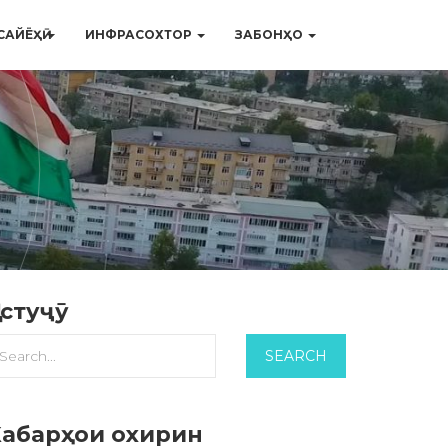
САЙЁҲӢ
ИНФРАСОХТОР
ЗАБОНҲО
устуҷӯ
Хабарҳои охирин