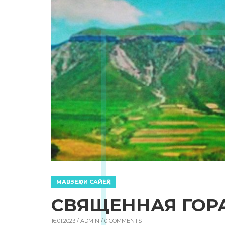
МАВЗЕҲОИ САЙЁҲӢ
СВЯЩЕННАЯ ГОР
16.01.2023 /
ADMIN
/ 0 COMMENTS