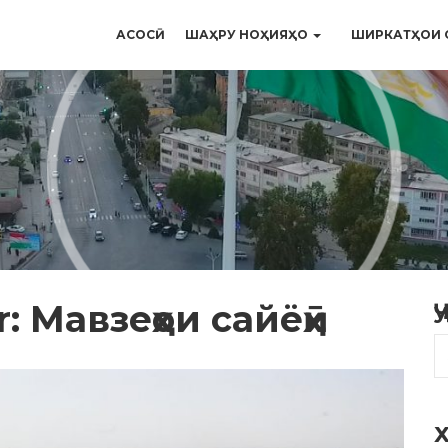
АСОСӢ
ШАҲРУ НОҲИЯҲО
ШИРКАТҲОИ 
r: Мавзеҳои сайёҳӣ
Ҷ