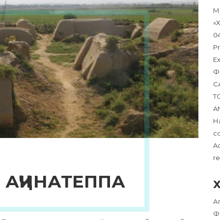
М
«
0
Pr
Ex
Ф
С
T
A
Н
с
Ac
r
 АҶИНАТЕППА
А
Ф