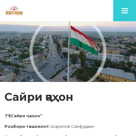
Toggl
navig
Сайри ҷаҳон
ТҶ “Сайри ҷаҳон”
Роҳбори ташкилот:
Шарипов Сайфуддин