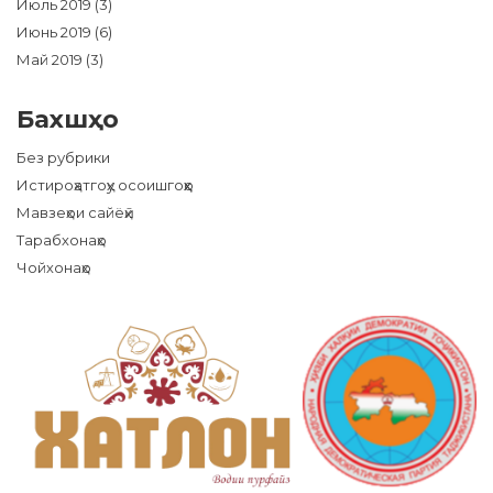
Июль 2019
(3)
Июнь 2019
(6)
Май 2019
(3)
Бахшҳо
Без рубрики
Истироҳатгоҳу осоишгоҳҳо
Мавзеҳои сайёҳӣ
Тарабхонаҳо
Чойхонаҳо