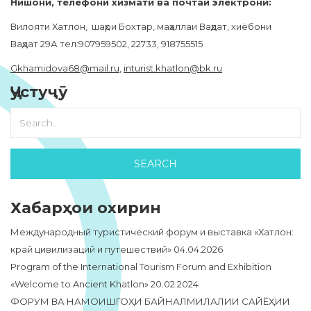
Нишонӣ, телефони хизматӣ ва почтаи электронӣ:
Вилояти Хатлон, шаҳри Бохтар, маҳаллаи Ваҳдат, хиёбони
Ваҳдат 29А тел:907959502, 22733, 918755515
Gkhamidova68@mail.ru
,
inturist.khatlon@bk.ru
Ҷустуҷӯ
Хабарҳои охирин
Международный туристический форум и выставка «Хатлон:
край цивилизаций и путешествий»
04.04.2026
Program of the International Tourism Forum and Exhibition
«Welcome to Ancient Khatlon»
20.02.2024
ФОРУМ ВА НАМОИШГОҲИ БАЙНАЛМИЛАЛИИ САЙЁҲИИ