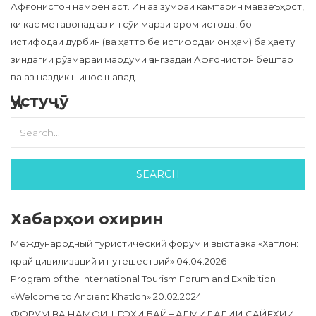
Афғонистон намоён аст. Ин аз зумраи камтарин мавзеъҳост,
ки кас метавонад аз ин сӯи марзи ором истода, бо
истифодаи дурбин (ва ҳатто бе истифодаи он ҳам) ба ҳаёту
зиндагии рӯзмараи мардуми ҷангзадаи Афғонистон бештар
ва аз наздик шинос шавад.
Ҷустуҷӯ
Хабарҳои охирин
Международный туристический форум и выставка «Хатлон:
край цивилизаций и путешествий»
04.04.2026
Program of the International Tourism Forum and Exhibition
«Welcome to Ancient Khatlon»
20.02.2024
ФОРУМ ВА НАМОИШГОҲИ БАЙНАЛМИЛАЛИИ САЙЁҲИИ