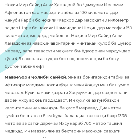
Ноҳия Мир Сайид Алии Ҳамадонӣ бо Ҷумҳурии Исломии
Афғонистон дар масоҳати зиёда аз 100 километр, дар
Ҷануби Ғарбӣ бо ноҳияи Фархор дар масоҳати 9 километр
ва дар Шарқ бо ноҳияи Шамсиддини Шоҳин дар масофаи 150
километр ҳамсарҳад мебошад. Ноҳияи Мир Сайид Алии
Ҳамадонӣ аз навоҳии ҷавонтарини минтақаи Кӯлоб ба шумор
мервад, вале тавассути меҳнати бунёдкоронаи мардум дар
тӯли 4-5 даҳсола аз туқаю ботлоқ воқеъан ҳам ба боғу
бӯстон табдил ёфт.
Мавзеъҳои ҷолиби сайёҳӣ.
Яке аз бойигариҳои табиӣ ва
ифтихори мардуми ноҳия кӯҳи намаки Хоҷамуъмин ба шумор
меравад. Куҳи намаки ҳазрати Хоҷамуъмин дар соҳили чапи
дарёи Яхсу воқеъ гардидааст. Ин кӯҳ яке аз гумбазҳои
калонтарини намаки ҷаҳон ба ҳисоб меравад. Диаметри
гумбаз бештар аз 8 км буда, баландиаш аз сатҳи баҳр 1338
метр ва аз сатҳи дарёчаи Яхсу қариб 700 метро ташкил
медиҳад. Ин мавзеъ яке аз беҳтарин маконҳои саёҳати