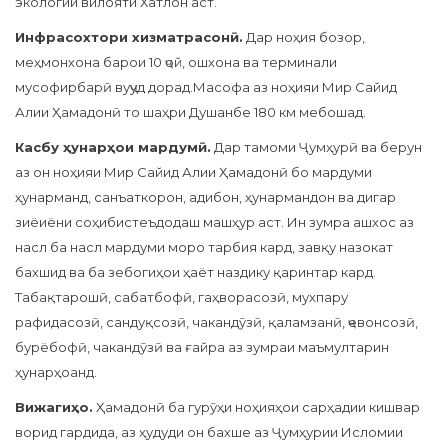
экологии вилояти Хатлон аст.
Инфрасохтори хизматрасонӣ.
Дар ноҳия бозор,
меҳмонхона барои 10 ҷой, ошхона ва терминали
мусофирбарӣ вуҷуд дорад.Масофа аз ноҳияи Мир Сайид
Алии Ҳамадонӣ то шаҳри Душанбе 180 км мебошад.
Касбу ҳунарҳои мардумӣ.
Дар тамоми Ҷумҳурӣ ва берун
аз он ноҳияи Мир Сайид Алии Ҳамадонӣ бо мардуми
ҳунарманд, санъаткорон, адибон, ҳунармандон ва дигар
зиёиёни соҳибистеъдодаш машҳур аст. Ин зумра ашхос аз
насл ба насл мардуми моро тарбия кард, завқу назокат
бахшид ва ба зебогиҳои ҳаёт наздику қаринтар кард.
Табақтарошӣ, сабатбофӣ, гаҳворасозӣ, мухпару
рафидасозӣ, сандуқсозӣ, чакандӯзӣ, қаламзанӣ, ҷевонсозӣ,
бурёбофӣ, чакандӯзӣ ва ғайра аз зумраи маъмултарин
ҳунарҳоанд.
Вижагиҳо.
Ҳамадонӣ ба гурӯҳи ноҳияҳои сарҳадии кишвар
ворид гардида, аз ҳудуди он бахше аз Ҷумҳурии Исломии