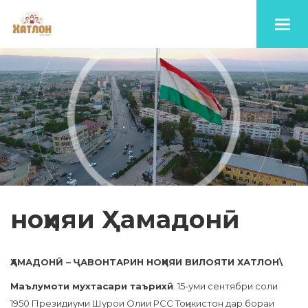
Toggl
navig
ноҳияи Ҳамадонӣ
ҲАМАДОНӢ – ҶАВОНТАРИН НОҲИЯИ ВИЛОЯТИ ХАТЛОН\
Маълумоти мухтасари таърихӣ
. 15-уми сентябри соли
1950 Президиуми Шурои Олии РСС Тоҷикистон дар бораи