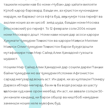
ташкили ноҳияи нав бо номи «Чубак» дар ҳайати вилояти
Кӯлоб қарор баровард. Баъди ин, аз кӯҳистон кучонидани
мардум, ки барвақт оғоз ёфта буд, авҷу нумӯи тоза гирифт ва
аҳолии ноҳия аз ин ҳисоб зиёд шуда, баъдан номи Москва
(Московский)-ро гирифт. То 12 феврали соли 2004 ноҳия
номи Москваро дошт. Номи нави ноҳия дар асоси қарори
Ҳукумати Ҷумҳурии Тоҷикистон ва қарори Маҷлиси Миллии
Маҷлиси Олии Ҷумҳурии Тоҷикистон барои бузургдошти
мутафаккири тоҷик Мир Сайид Алии Ҳамадонӣ гузошта
шудааст.
Ноҳияи Мир Сайид Алии Ҳамадонӣ дар соҳили дарёи Панҷ, ки
байни Ҷумҳурии мо ва Ҷумҳурии Исломии Афғонистон
сарҳад мегузарад воқеъ аст. Ин дарё, ки аз қуллаҳои Помиру
Дарвоз ибтидо мегирад, ба ин ҷо ба водӣ расида аз шасту
ҷавлонаи худ каме ором меёбад. Ин аст, ки аввали солҳои 50-
ум канале канданд, ки барои обшор ва киштбоб намудани
заминҳои ноҳия хеле мувофиқ буд.