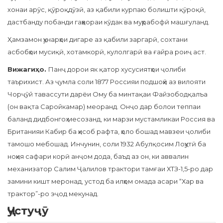
хонаи арӯс, қӯроқдӯзӣ, аз қабили курпаю болишти қӯроқӣ,
дастбанду побанди гаҳвораи кӯдак ва муҳрабофӣ машғуланд.
Ҳамзамон ҳунарҳои дигаре аз қабили заргарӣ, сохтани
асбобҳои мусиқӣ, хотамкорӣ, кулолгарӣ ва ғайра роиҷ аст.
Вижагиҳо.
Панҷ дорои як қатор хусусиятҳои ҷолиби
таърихист. Аз ҷумла соли 1877 Россияи подшоҳӣ аз вилояти
Чорҷӯй тавассути дарёи Ому ба минтақаи Файзободқалъа
(он вақта Саройкамар) меоранд. Онҷо дар болои теппаи
баланд дидбонгоҳ месозанд, ки марзи мустамликаи Россия ва
Британияи Кабир ба ҳисоб рафта, ҳоло бошад мавзеи ҷолиби
тамошо мебошад. Инчунин, соли 1932 Абулқосим Лоҳутӣ ба
ноҳия сафари корӣ анҷом дода, баъд аз он, ки аввалин
механизатор Салим Ҷалилов трактори тамғаи ХТЗ-1,5-ро дар
замини кишт меронад, устод ба илҳом омада асари “Хар ва
трактор”-ро эҷод мекунад.
Ҷустуҷӯ