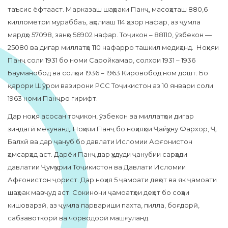
таъсис ёфтааст. Марказаш шаҳраки Панҷ, масоҳаташ 880,6
киллометри мураббаъ, аҳолиаш 114 ҳазор нафар, аз ҷумла
мардҳо 57098, занҳо 56902 нафар. Тоҷикон – 88110, ӯзбекон —
25080 ва дигар миллатҳо 110 нафарро ташкил медиҳанд. Ноҳияи
Панҷ соли 1931 бо номи Саройкамар, солхои 1931 – 1936
Бауманобод ва солҳои 1936 – 1963 Кировобод ном дошт. Бо
қарори Шӯрои вазирони РСС Тоҷикистон аз 10 январи соли
1963 номи Панҷро гирифт.
Дар ноҳия асосан тоҷикон, ӯзбекон ва миллатҳои дигар
зиндагӣ мекунанд. Ноҳияи Панҷ бо ноҳияҳои Ҷайҳуну Фархор, Ҷ.
Балхӣ ва дар ҷануб бо давлати Исломии Афғонистон
ҳамсарҳад аст. Дарёи Панҷ дар ҳудуди ҷанубии сарҳади
давлатии Ҷумҳурии Тоҷикистон ва Давлати Исломии
Афғонистон ҷорист. Дар ноҳия 5 ҷамоати деҳот ва як ҷамоати
шаҳрак мавҷуд аст. Сокинони ҷамоатҳои деҳот бо соҳаи
кишоварзӣ, аз ҷумла парвариши пахта, пилла, боғдорӣ,
сабзавоткорӣ ва чорводорӣ машғуланд.