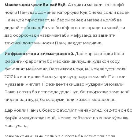
Мавзеъҳои ҷолиби сайёҳӣ.
Аз ҷиҳати мавқеи географӣ
ноҳияи Панҷ дар доманаи қаторкӯҳҳои Кӯҳи Сиёҳ ва соҳили дарёи
Панҷ ҷой гирифтааст, ки барои сайёҳон мавзеи ҷолиб ва
диданӣ мебошад. Баъзе бозёфтҳо ва нигораҳои таърихӣ, ки
дар осорхонаҳои наздимактабӣ маҳфузанд, аз аҳамияти
таърихӣ доштани ноҳияи Панҷ шаҳодат медиҳанд.
Инфрасохтори хизматрасонӣ.
Дар маркази ноҳия боғи
фарҳангӣ- фароғатӣ бо маркази дилхушии кӯдакон кору
фаъолият менамояд. Варзишгоҳи ноҳия, ки моҳи августи соли
2017 бо иштироки Асосгузори сулҳу ваҳдати миллӣ- Пешвои
муаззами миллат, Президенти кишвар муҳтарам Эмомалӣ
Раҳмон сохта ба истифода дода шуд, бо таҷҳизотҳои замонавӣ
ҷиҳозонида шуда, ба мардуми ноҳия хизмат мерасонад.
Дар ноҳияи Панҷ 6 бозор фаъолият менамоянд, ки 2-тои он бо
фурӯши маҳсулотҳои нонӣ, меваю сабзавот ва анвои хӯришҳо
машғуланд.
Меҳмонхонаи Панҷ соли 2014 сохта ба истифода дода