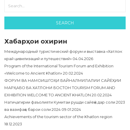
Хабарҳои охирин
Международный туристический форум и выставка «Хатлон:
край цивилизаций и путешествий»
04.04.2026
Program of the International Tourism Forum and Exhibition
«Welcome to Ancient Khatlon»
20.02.2024
ФОРУМ ВА НАМОИШГОҲИ БАЙНАЛМИЛАЛИИ САЙЁҲИИ
МАРҲАБО БА ХАТЛОНИ БОСТОН TOURISM FORUM AND
EXHIBITION WELCOME TO ANCIENT KHATLON
20.02.2024
Натиҷагирии фаъолияти Кумитаи рушди сайёҳӣ дар соли 2023
ва вазифаҳо барои соли 2024
09.01.2024
Achievements of the tourism sector of the Khatlon region
18.12.2023