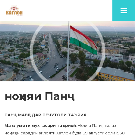
Toggl
navig
ноҳияи Панҷ
ПАНҶ – МАВҶЕ ДАР ПЕЧУТОБИ ТАЪРИХ
Маълумоти мухтасари таърихӣ
. Ноҳияи Панҷ яке аз
ноҳияҳои сарҳадии вилояти Хатлон буда, 29 августи соли 1930