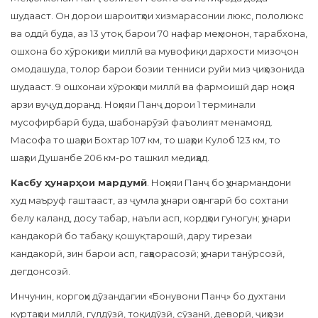
шудааст. Он дорои шароитҳои хизмарасонии люкс, пололюкс
ва оддӣ буда, аз 13 утоқ барои 70 нафар меҳмонон, тарабхона,
ошхона бо хӯрокиҳои миллӣ ва мувофиқи дархости мизоҷон
омодашуда, толор барои бозии тенниси руйи миз ҷиҳозонида
шудааст. 9 ошхонаи хӯрокҳои миллӣ ва фармоишӣ дар ноҳия
арзи вуҷуд доранд. Ноҳияи Панҷ дорои 1 терминали
мусофирбарӣ буда, шабонарӯзӣ фаъолият менамояд.
Масофа то шаҳри Бохтар 107 км, то шаҳри Кулоб 123 км, то
шаҳри Душанбе 206 км-ро ташкил медиҳад.
Касбу ҳунарҳои мардумӣ
. Ноҳияи Панҷ бо ҳунармандони
худ маъруф гаштааст, аз ҷумла ҳунари оҳангарӣ бо сохтани
белу каланд, досу табар, наъли асп, кордҳои гуногун; ҳунари
кандакорӣ бо табақу қошуқтарошӣ, дару тирезаи
кандакорӣ, зин барои асп, гаҳворасозӣ; ҳунари танӯрсозӣ,
дегдонсозӣ.
Инчунин, коргоҳи дӯзандагии «Бонувони Панҷ» бо духтани
куртаҳои миллӣ, гулдӯзӣ, тоқидӯзӣ, сӯзанӣ, деворӣ, ҷиҳози