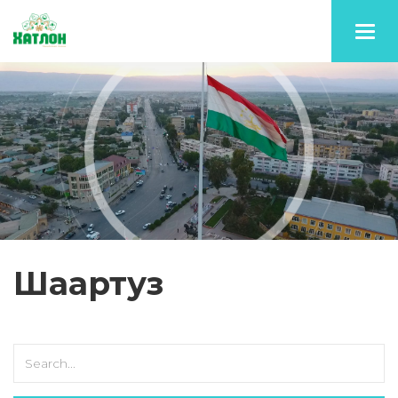
Toggl
navig
Шаартуз