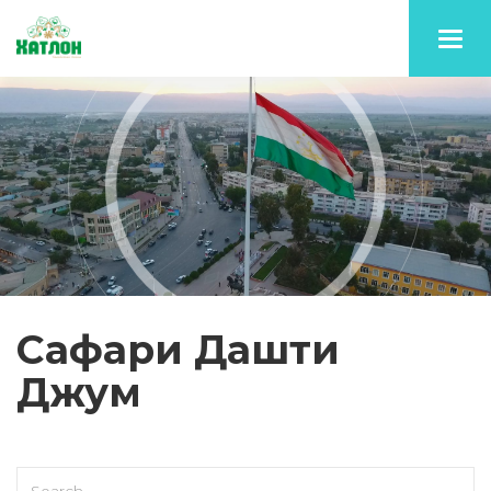
Toggl
navig
Сафари Дашти
Джум